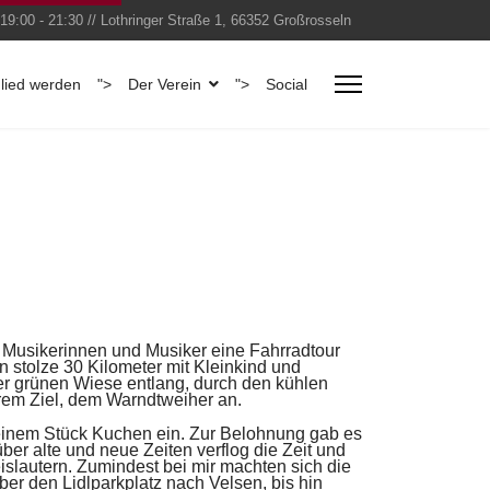
19:00 - 21:30 // Lothringer Straße 1, 66352 Großrosseln
glied werden
">
Der Verein
">
Social
n Musikerinnen
und Musiker eine Fahrradtour
n stolze 30 Kilometer mit Kleinkind und
der grünen Wiese entlang, durch
den kühlen
rem Ziel,
dem Warndtweiher an.
inem Stück Kuchen ein. Zur Belohnung gab es
ber alte und neue Zeiten verflog
die Zeit und
islautern.
Zumindest bei mir machten sich die
über den Lidlparkplatz nach Velsen, bis hin