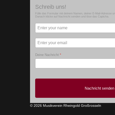
Schreib uns!
Fülle das Formular mit deinem Namen, deiner E-Mail-Adresse un
Danach klicke auf Nachricht senden und löse das Captcha.
Deine Nachricht
*
Nachricht senden
© 2026 Musikverein Rheingold Großrosseln