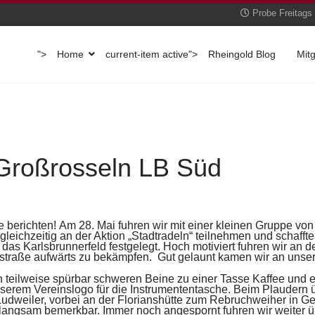
Probe Freitags 
">
Home
current-item active">
Rheingold Blog
Mit
Großrosseln LB Süd
e berichten!
Am 28. Mai fuhren wir mit einer kleinen Gruppe vo
gleichzeitig an der Aktion „Stadtradeln“ teilnehmen
und schaffte
 das Karlsbrunnerfeld festge
legt. Hoch motiviert fuhren wir an 
dstraße
aufwärts zu bekämpfen. Gut gelaunt kamen wir an unse
 teilweise spürbar schweren Beine zu einer Tasse Kaffee
und e
serem Vereinslogo für die Ins
trumententasche. Beim Plaudern ü
 Ludwei
ler, vorbei an der Florianshütte zum Rebruchweiher in Ge
 langsam bemerkbar. Immer noch angespornt
fuhren wir weiter 