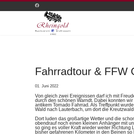
Fahrradtour & FFW 
01. Juni 2022
Von gleich zwei Ereignissen darf ich mit Freud
durch den schönen Warndt. Dabei
konnten wir 
antikem Tor
nado Fahrrad. Als Treffpunkt wurde
Wald nach Lauterbach, um dort die Kreutzwal
Dort luden das großartige Wetter und die
schon
obendrauf
noch einen kleinen Anhänger mit un
so ging es voller Kraft wieder weiter Richtung
bisher gefahrenen Kilometer
in den Beinen so